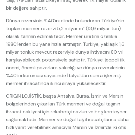
taşı, 179’dan fazla ülkeye ihraç ederek 1,4 milyar dolarlık
bir değere sahiptir.
Dünya rezervinin %40’ını elinde bulunduran Türkiye’nin
toplam mermer rezervi 5,2 milyar m³ (13,9 milyar ton)
olarak tahmin edilmektedir. Mermer üretimi özellikle
1980’lerden bu yana hızla artmıştır. Türkiye, yaklaşık 1,6
milyar tonluk mevcut rezerviyle dünya ihtiyacını 80 yıl
karşılayabilecek potansiyele sahiptir. Türkiye, jeopolitik
önemi, önemli pazarlara yakınlığı ve dünya rezervlerinin
%40’ını koruması sayesinde İtalya’dan sonra işlenmiş
mermer ihracatında ikinci sıraya yükselecektir.
ORIGIN LOJİSTİK, başta Antalya, Bursa, İzmir ve Mersin
bölgelerinden çıkarılan Türk mermeri ve doğal taşının
ihracat nakliyesi için rekabetçi navlun ve boş konteyner
sağlamaktadır. Mermer ve doğal taş ihracatçılarına daha
hızlı yanıt verebilmek amacıyla Mersin ve İzmir’de iki ofis