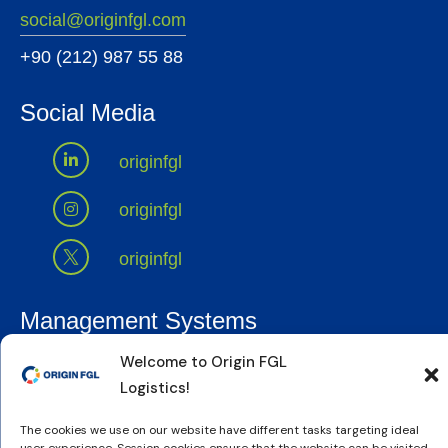
social@originfgl.com
+90 (212) 987 55 88
Social Media
originfgl
originfgl
originfgl
Management Systems
Our Policies
Welcome to Origin FGL
Certificates
Logistics!
Privacy and Cookie Policy
The cookies we use on our website have different tasks targeting ideal